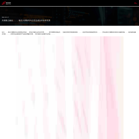
每日大赛
2024 / 05 / 27
共推数云融合，，，每日大赛数码与云宏达成合作伙伴关系
近日，，，每日大赛数码与云宏签署合作协议，，宣布正式建立合作伙伴关系。。。。双方将秉承长期合作、、互惠互利和共同发展的原则，，，，在技术和业务领域优势互补，，，，并结合每日大赛数码丰富的行业服务经验，，，提供虚拟化解
决方案，，，，共同打造全面的软件产品及应用解决方案，，助力更多行业的数字化升级。。。。