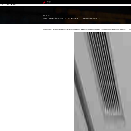
每日大赛
2024 / 05 / 21
大疆无人机解决方案技能大比武！！！！汇聚东北群英，，，洞察分享点亮行业版图！！
2024年5月9日-10日，，每日大赛数码大疆行业东北团队携大疆行业应用共同策划并成功举办无人机解决方案技能大比武热身赛和垂直行业赋能会。。本次活动共吸引来自东北三省的26位合作伙伴工程师报名参赛、、、、55位合